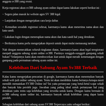
anggota sv388 yang resmi.
Kerja registrasi akun sv388 sabung ayam online dapat kamu lakukan seperti berikut ini :
~ Segera jalan masuk ke website agen SV 388 legal.
~ Lanjutkan dengan mengerjakan cara kerja daftar.
~ Kemudian sesudah registrasi selesai, karenanya kamu akan menerima nama akun dan
kata sandi.
~ Lakukan login dengan menerapkan nama akun dan kata sandi hal yang demikian.
~ Berikutnya kamu perlu mengerjakan deposit untuk dapat mulai memasang taruhan.
Nah dengan memecahkan seluruh tingkatan diatas, karenanya kamu akan legal teregistrasi
menjadi anggota sabung ayam online sv388. Pastinya sungguh-sungguh gampang sekali
bukan? Selanjutnya kami akan membocorkan kiat untuk dapat meraih kemenangan dengan
gampang pada permainan sabung ayam online ini.
Kelebihan Dari Sabung Ayam Sv388 Terbaik
Kalau kamu mengerjakan pencarian di google, karenanya kamu akan menemukan banyak
sekali web judi online sabung ayam. Tentu ini akan membikin kamu bertanya kenapa mesti
memilih memainkan SV388 Online ini? Ini yaitu pertanyaan yang betul-betul wajar sekali
dan banyak kita peroleh juga. Jawaban yang paling ideal untuk pertanyaan hal yang
demikian yaitu tentu saja kelebihan yang tersedia untuk kamu. Dengan kamu bermain di
sv388 sabung ayam online ini, karenanya banyak sekali kelebihan yang dapat kamu
peroleh.
Sebagian kelebihan dari sabung ayam SV388 Terpercaya yaitu sebagai berikut :