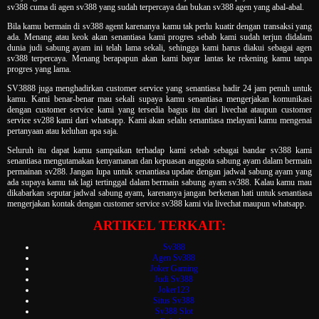
sv388 cuma di agen sv388 yang sudah terpercaya dan bukan sv388 agen yang abal-abal.
Bila kamu bermain di sv388 agent karenanya kamu tak perlu kuatir dengan transaksi yang
ada. Menang atau keok akan senantiasa kami progres sebab kami sudah terjun didalam
dunia judi sabung ayam ini telah lama sekali, sehingga kami harus diakui sebagai agen
sv388 terpercaya. Menang berapapun akan kami bayar lantas ke rekening kamu tanpa
progres yang lama.
SV3888 juga menghadirkan customer service yang senantiasa hadir 24 jam penuh untuk
kamu. Kami benar-benar mau sekali supaya kamu senantiasa mengerjakan komunikasi
dengan customer service kami yang tersedia bagus itu dari livechat ataupun customer
service sv288 kami dari whatsapp. Kami akan selalu senantiasa melayani kamu mengenai
pertanyaan atau keluhan apa saja.
Seluruh itu dapat kamu sampaikan terhadap kami sebab sebagai bandar sv388 kami
senantiasa mengutamakan kenyamanan dan kepuasan anggota sabung ayam dalam bermain
permainan sv288. Jangan lupa untuk senantiasa update dengan jadwal sabung ayam yang
ada supaya kamu tak lagi tertinggal dalam bermain sabung ayam sv388. Kalau kamu mau
dikabarkan seputar jadwal sabung ayam, karenanya jangan berkenan hati untuk senantiasa
mengerjakan kontak dengan customer service sv388 kami via livechat maupun whatsapp.
ARTIKEL TERKAIT:
Sv388
Agen Sv388
Joker Gaming
Judi Sv388
Joker123
Situs Sv388
Sv388 Slot