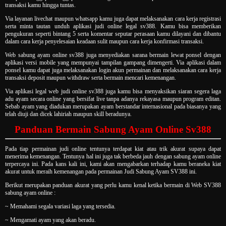
transaksi kamu hingga tuntas.
Via layanan livechat maupun whatsapp kamu juga dapat melaksanakan cara kerja registrasi
serta minta tautan unduh aplikasi judi online legal sv388. Kamu bisa memberikan
pengukuran seperti bintang 5 serta komentar seputar perasaan kamu dilayani dan dibantu
dalam cara kerja penyelesaian keadaan sulit maupun cara kerja konfirmasi transaksi.
Web sabung ayam online sv388 juga menyediakan sarana bermain lewat ponsel dengan
aplikasi versi mobile yang mempunyai tampilan gampang dimengerti. Via aplikasi dalam
ponsel kamu dapat juga melaksanakan login akun permainan dan melaksanakan cara kerja
transaksi deposit maupun withdraw serta bermain mencari kemenangan.
Via aplikasi legal web judi online sv388 juga kamu bisa menyaksikan siaran segera laga
adu ayam secara online yang bersifat live tanpa adanya rekayasa maupun program editan.
Sebab ayam yang diadukan merupakan ayam berstandar internasional pada biasanya yang
telah diuji dan dicek lahiriah maupun skill beradunya.
Panduan Bermain Sabung Ayam Online Sv388
Pada tiap permainan judi online tentunya terdapat kiat atau trik akurat supaya dapat
menerima kemenangan. Tentunya hal ini juga tak berbeda jauh dengan sabung ayam online
terpercaya ini. Pada kans kali ini, kami akan mengabarkan terhadap kamu beraneka kiat
akurat untuk meraih kemenangan pada permainan Judi Sabung Ayam SV388 ini.
Berikut merupakan panduan akurat yang perlu kamu kenal ketika bermain di Web SV388
sabung ayam online :
~ Memahami segala variasi laga yang tersedia.
~ Mengamati ayam yang akan beradu.