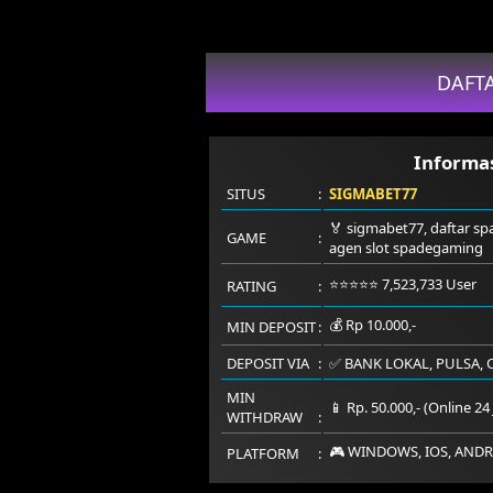
DAFT
Informas
SITUS
SIGMABET77
🏅 sigmabet77, daftar sp
GAME
agen slot spadegaming
⭐⭐⭐⭐⭐ 7,523,733 User
RATING
💰 Rp 10.000,-
MIN DEPOSIT
DEPOSIT VIA
✅ BANK LOKAL, PULSA, 
MIN
📱 Rp. 50.000,- (Online 24
WITHDRAW
🎮 WINDOWS
,
IOS
,
ANDR
PLATFORM