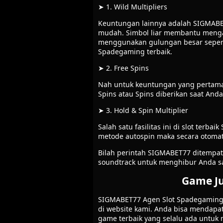
➤ 1. Wild Multipliers
Keuntungan lainnya adalah SIGMABET
mudah. Simbol liar membantu mengamb
menggunakan gulungan besar sepert
Spadegaming terbaik.
➤ 2. Free Spins
Nah untuk keuntungan yang pertama a
Spins atau Spins diberikan saat An
➤ 3. Hold & Spin Multiplier
Salah satu fasilitas ini di slot te
metode autospin maka secara otomat
Bilah perintah SIGMABET77 ditempat
soundtrack untuk menghibur Anda s
Game Ju
SIGMABET77 Agen Slot Spadegaming 
di website kami. Anda bisa mendapa
game terbaik yang selalu ada untuk 