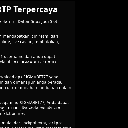
RTP Terpercaya
i Ini Daftar Situs Judi Slot
h mendapatkan izin resmi dari
ine, live casino, tembak ikan,
1 username dan anda dapat
lalui link SIGMABET77 untuk
download apk SIGMABET77 yang
un dan dimanapun anda berada.
emberikan kemudahan tambahan dalam
Spadegaming SIGMABET77, Anda dapat
g 10.000. Jika Anda melakukan
 slot online.
ulai dari jackpot mini, jackpot